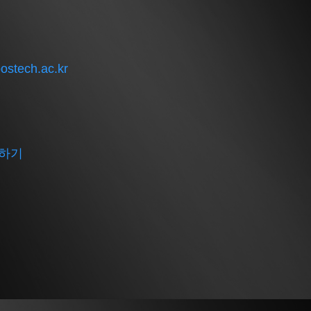
ostech.ac.kr
하기